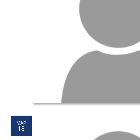
МАР
18