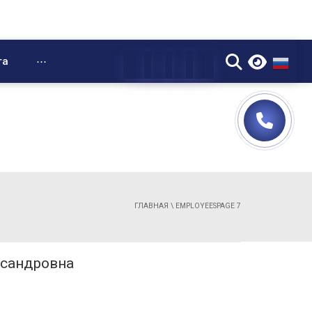
▼
та
⋯
ГЛАВНАЯ
\
EMPLOYEES
PAGE 7
ксандровна