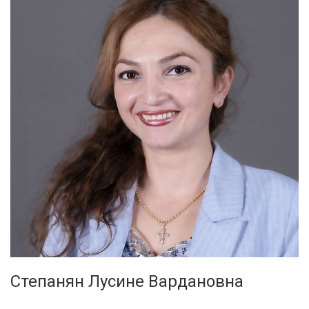
Степанян Лусине Вардановна