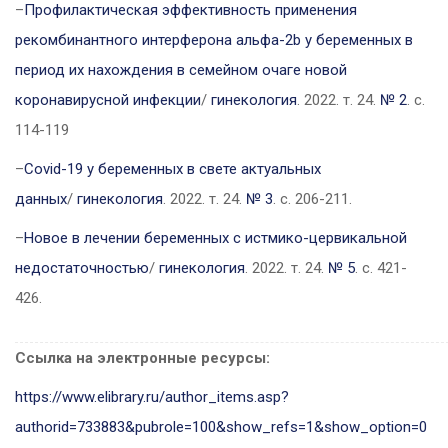
–
Профилактическая эффективность применения
рекомбинантного интерферона альфа-2b у беременных в
период их нахождения в семейном очаге новой
коронавирусной инфекции
/
гинекология
. 2022. т. 24.
№ 2
. с.
114-119
–
Сovid-19 у беременных в свете актуальных
данных
/
гинекология
. 2022. т. 24.
№ 3
. с. 206-211.
–
Новое в лечении беременных с истмико-цервикальной
недостаточностью
/
гинекология
. 2022. т. 24.
№ 5
. с. 421-
426.
Ссылка на электронные ресурсы:
https://www.elibrary.ru/author_items.asp?
authorid=733883&pubrole=100&show_refs=1&show_option=0