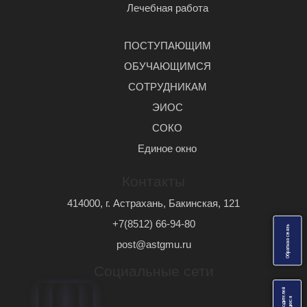
Лечебная работа
ПОСТУПАЮЩИМ
ОБУЧАЮЩИМСЯ
СОТРУДНИКАМ
ЭИОС
СОКО
Единое окно
Контакты
414000, г. Астрахань, Бакинская, 121
+7(8512) 66-94-80
ь
О
б
р
а
т
н
а
я
с
в
я
з
post@astgmu.ru
Социальные сети