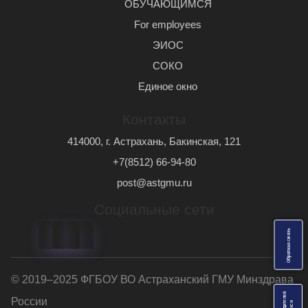
ОБУЧАЮЩИМСЯ
For employees
ЭИОС
СОКО
Единое окно
Контакты
414000, г. Астрахань, Бакинская, 121
+7(8512) 66-94-80
post@astgmu.ru
Социальные сети
ь
О
б
р
а
т
н
а
я
с
в
я
з
© 2019–2025 ФГБОУ ВО Астраханский ГМУ Минздрава
России