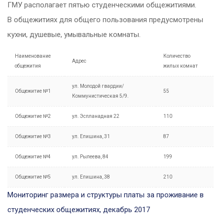
ГМУ располагает пятью студенческими общежитиями.
В общежитиях для общего пользования предусмотрены
кухни, душевые, умывальные комнаты.
Наименование
Количество
Адрес
общежития
жилых комнат
ул. Молодой гвардии/
Общежитие №1
55
Коммунистическая 5/9.
Общежитие №2
ул. Эспланадная 22
110
Общежитие №3
ул. Епишина, 31
87
Общежитие №4
ул. Рылеева, 84
199
Общежитие №5
ул. Епишина, 38
210
Мониторинг размера и структуры платы за проживание в
студенческих общежитиях, декабрь 2017