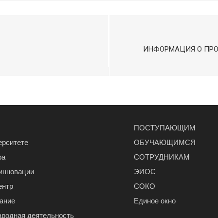
ИНФОРМАЦИЯ О ПРО
ПОСТУПАЮЩИМ
ерситете
ОБУЧАЮЩИМСЯ
ра
СОТРУДНИКАМ
 инновации
ЭИОС
ентр
СОКО
ание
Единое окно
родная деятельность