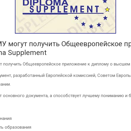
МУ могут получить Общеевропейское п
ma Supplement
т получить Общеевропейское приложение к диплому о высшем о
умент, разработанный Европейской комиссией, Советом Евро
ании.
от основного документа, а способствует лучшему пониманию и 
знания
ть образования