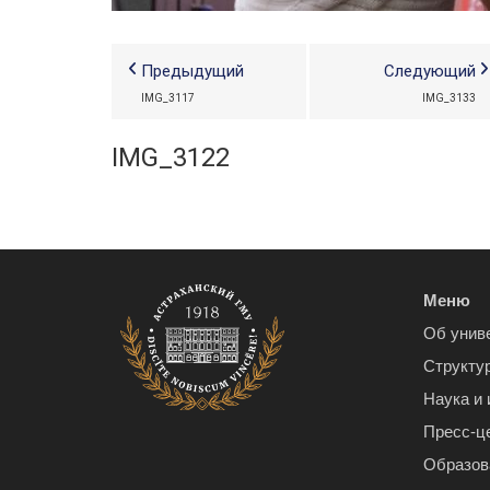
Предыдущий
Следующий
IMG_3117
IMG_3133
IMG_3122
Меню
Об унив
Структу
Наука и
Пресс-ц
Образов