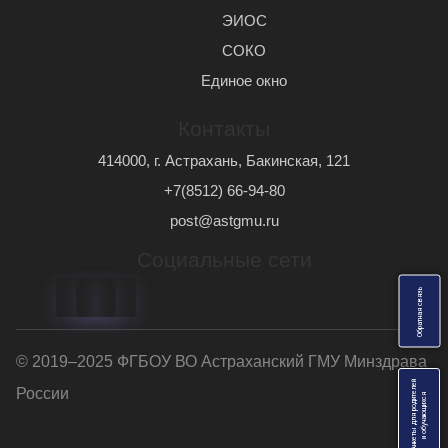
ЭИОС
СОКО
Единое окно
Контакты
414000, г. Астрахань, Бакинская, 121
+7(8512) 66-94-80
post@astgmu.ru
Социальные сети
ь
О
б
р
а
т
н
а
я
с
в
я
з
© 2019–2025 ФГБОУ ВО Астраханский ГМУ Минздрава
Анкеты для родителей
России
я
и
о
б
у
ч
а
ю
щ
и
х
с