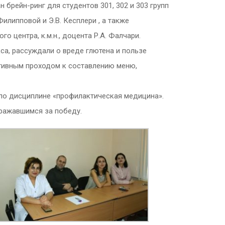
брейн-ринг для студентов 301, 302 и 303 групп
Филипповой и Э.В. Кесплери , а также
 центра, к.м.н., доцента Р.А. Фалчари.
а, рассуждали о вреде глютена и пользе
ативным проходом к составлению меню,
 по дисциплине «профилактическая медицина».
ражавшимся за победу.