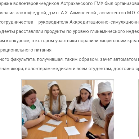
ржке волонтеров-медиков Астраханского ГМУ был организован 
ла из зав.кафедрой, д.м.н. А.Х. Ахминеевой , ассистентов М.О. 
отрудничества – руководителя Аккредитационно-симуляционного
уденты расставляли продукты по уровню гликемического индекс
им конкурсом, в котором участники поразили жюри своим кре
рационального питания.
ого факультета, получившая, таким образом, зачет автоматом
енам жюри, волонтерам-медикам и всем студентам, достойно с