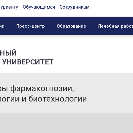
туриенту
Обучающимся
Сотрудникам
ии
Пресс-центр
Образование
Лечебная рабо
Й
ННЫЙ
 УНИВЕРСИТЕТ
ры фармакогнозии,
огии и биотехнологии