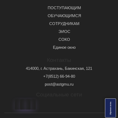
ПОСТУПАЮЩИМ
ОБУЧАЮЩИМСЯ
СОТРУДНИКАМ
ЭИОС
СОКО
Единое окно
Контакты
414000, г. Астрахань, Бакинская, 121
+7(8512) 66-94-80
post@astgmu.ru
Социальные сети
ь
О
б
р
а
т
н
а
я
с
в
я
з