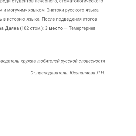
среди студентов лечебного, стоматологического
м и могучим» языком. Знатоки русского языка
сь в историю языка. После подведения итогов
ва Даяна
(102 стом.);
3 место
— Темергериев
оводитель кружка любителей русской словесности
Ст.преподаватель. Юсупалиева Л.Н.