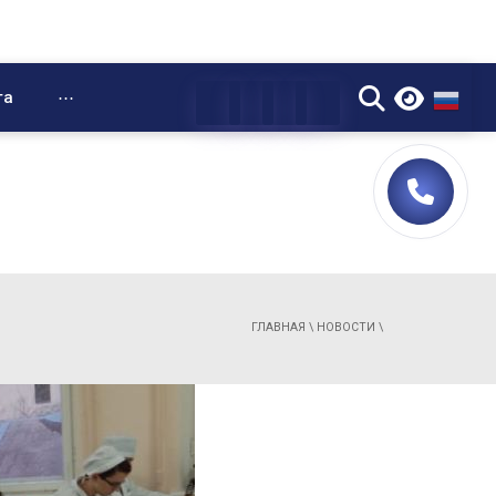
▼
та
⋯
ГЛАВНАЯ
\
НОВОСТИ
\