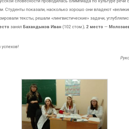
усской словесности проводилась олимпиада по культуре речи 
ии. Студенты показали, насколько хорошо они владеют «велики
зировали тексты, решали «лингвистические» задачи, углубляли
есто
занял
Бахандыков Иван
(102 стом.);
2 место
—
Молозае
 успехов!
Рук