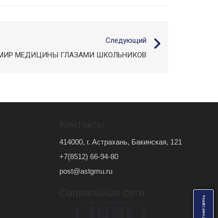
Следующий
МИР МЕДИЦИНЫ ГЛАЗАМИ ШКОЛЬНИКОВ
Контакты
414000, г. Астрахань, Бакинская, 121
+7(8512) 66-94-80
post@astgmu.ru
Социальные сети
ь
О
б
р
а
т
н
а
я
с
в
я
з