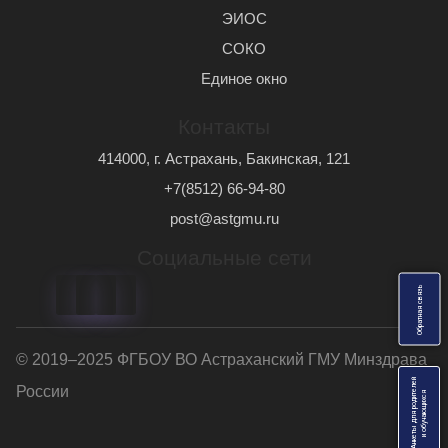
ЭИОС
СОКО
Единое окно
Контакты
414000, г. Астрахань, Бакинская, 121
+7(8512) 66-94-80
post@astgmu.ru
Социальные сети
ь
О
б
р
а
т
н
а
я
с
в
я
з
© 2019–2025 ФГБОУ ВО Астраханский ГМУ Минздрава
Анкеты для родителей
России
я
и
о
б
у
ч
а
ю
щ
и
х
с