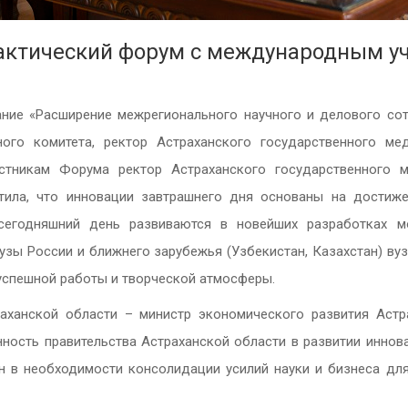
ктический форум с международным у
«Расширение межрегионального научного и делового сотру
ого комитета, ректор Астраханского государственного ме
стникам Форума ректор Астраханского государственного м
тила, что инновации завтрашнего дня основаны на достиже
сегодняшний день развиваются в новейших разработках мо
узы России и ближнего зарубежья (Узбекистан, Казахстан) ву
успешной работы и творческой атмосферы.
раханской области – министр экономического развития Астр
ность правительства Астраханской области в развитии иннова
н в необходимости консолидации усилий науки и бизнеса дл