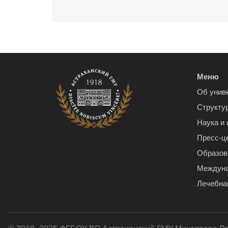
Меню
Об унив
Структу
Наука и
Пресс-ц
Образов
Междуна
Лечебна