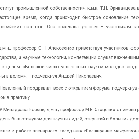
итут промышленной собственности», к.м.н. Т.Н. Эриванцева
астоящее время, когда происходит быстрое обновление тех
оссийских патентов. Она пожелала ученым – участникам 
.н., профессор С.Н. Алексеенко приветствуя участников фо
дарства, а научные технологии, компетенции служат важнейш
 в целом. «Большое число увлеченных наукой молодых люде
ы в целом», – подчеркнул Андрей Николаевич.
. Неваленный поздравил всех с открытием форума, подчеркнув
ок в практику.
инздрава России, д.м.н., профессор М.Е. Стаценко от имени ре
день был стимулом для научных идей, открытий и больших дос
ешли к работе пленарного заседания «Расширение межрегион