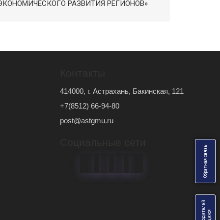
 ЭКОНОМИЧЕСКОГО РАЗВИТИЯ РЕГИОНОВ»
Контакты
414000, г. Астрахань, Бакинская, 121
+7(8512) 66-94-80
post@astgmu.ru
Социальные сети
ь
О
б
р
а
т
н
а
я
с
в
я
з