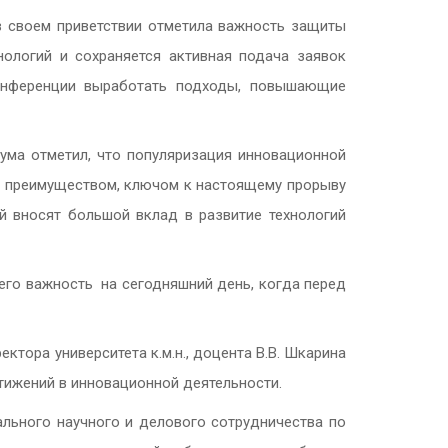
 в своем приветствии отметила важность защиты
нологий и сохраняется активная подача заявок
конференции выработать подходы, повышающие
рума отметил, что популяризация инновационной
им преимуществом, ключом к настоящему прорыву
й вносят большой вклад в развитие технологий
 его важность на сегодняшний день, когда перед
ктора университета к.м.н., доцента В.В. Шкарина
тижений в инновационной деятельности.
ального научного и делового сотрудничества по