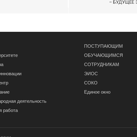
– БУДУЩЕЕ
ПОСТУПАЮЩИМ
ерситете
ОБУЧАЮЩИМСЯ
ра
СОТРУДНИКАМ
 инновации
ЭИОС
ентр
СОКО
ание
Единое окно
родная деятельность
я работа