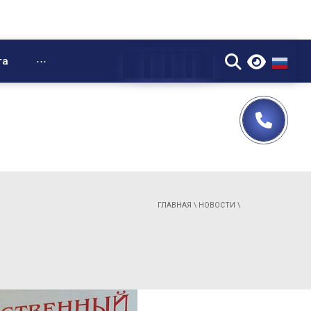
▼
та
⋯
ГЛАВНАЯ
\
НОВОСТИ
\