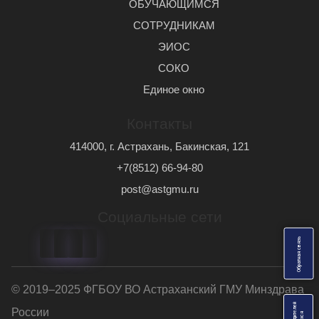
ОБУЧАЮЩИМСЯ
СОТРУДНИКАМ
ЭИОС
СОКО
Единое окно
Контакты
414000, г. Астрахань, Бакинская, 121
+7(8512) 66-94-80
post@astgmu.ru
Социальные сети
ь
О
б
р
а
т
н
а
я
с
в
я
з
© 2019–2025 ФГБОУ ВО Астраханский ГМУ Минздрава
России