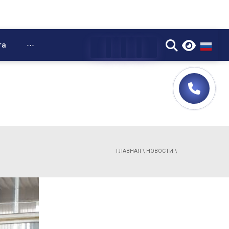
▼
та
⋯
ГЛАВНАЯ
\
НОВОСТИ
\