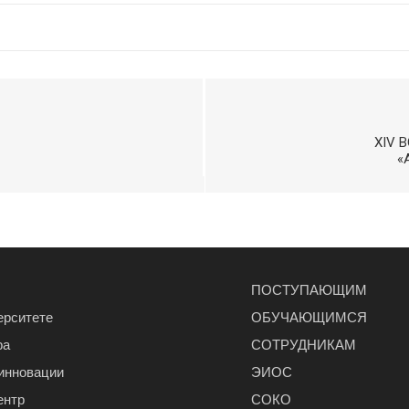
XIV 
«
ПОСТУПАЮЩИМ
ерситете
ОБУЧАЮЩИМСЯ
ра
СОТРУДНИКАМ
 инновации
ЭИОС
ентр
СОКО