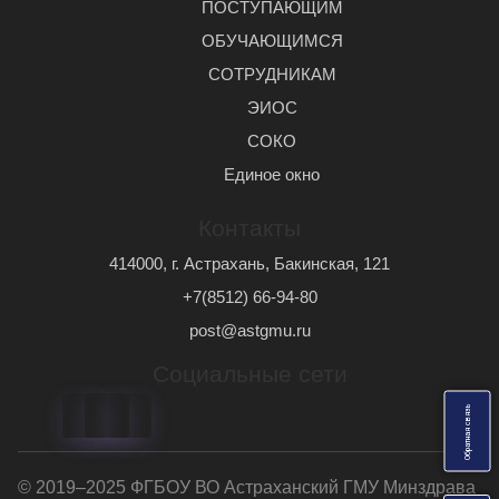
ПОСТУПАЮЩИМ
ОБУЧАЮЩИМСЯ
СОТРУДНИКАМ
ЭИОС
СОКО
Единое окно
Контакты
414000, г. Астрахань, Бакинская, 121
+7(8512) 66-94-80
post@astgmu.ru
Социальные сети
ь
О
б
р
а
т
н
а
я
с
в
я
з
© 2019–2025 ФГБОУ ВО Астраханский ГМУ Минздрава