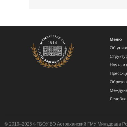
Меню
Об унив
Структу
Наука и
Пресс-ц
Образов
Междуна
Лечебна
© 2019–2025 ФГБОУ ВО Астраханский ГМУ Минздрава Р