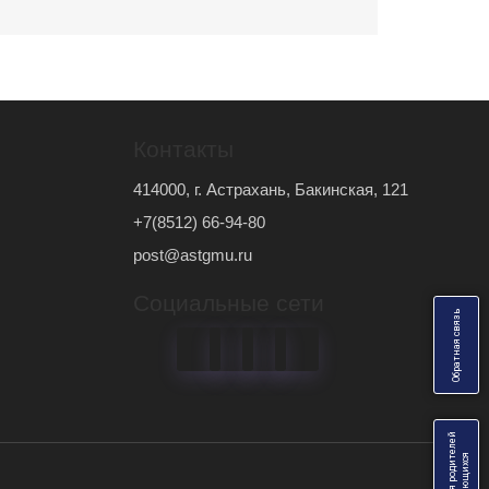
Контакты
414000, г. Астрахань, Бакинская, 121
+7(8512) 66-94-80
post@astgmu.ru
Социальные сети
ь
О
б
р
а
т
н
а
я
с
в
я
з
Анкеты для родителей
я