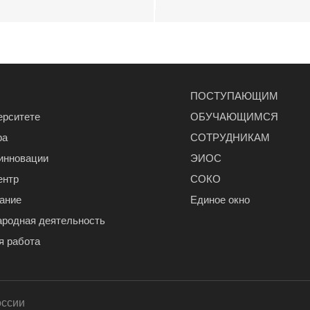
ПОСТУПАЮЩИМ
ерситете
ОБУЧАЮЩИМСЯ
ра
СОТРУДНИКАМ
 инновации
ЭИОС
ентр
СОКО
ание
Единое окно
родная деятельность
я работа
оссии