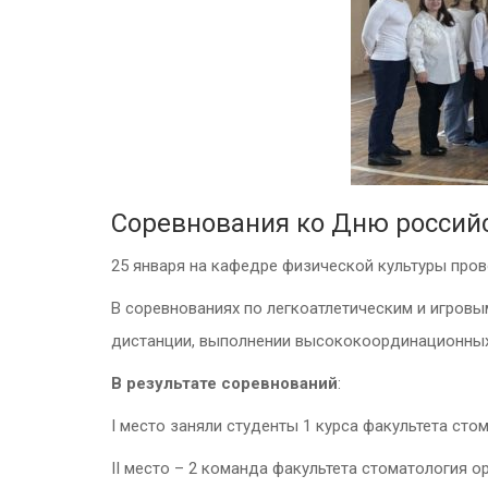
Соревнования ко Дню российс
25 января на кафедре физической культуры про
В соревнованиях по легкоатлетическим и игров
дистанции, выполнении высококоординационных
В результате соревнований
:
I место заняли студенты 1 курса факультета ст
II место – 2 команда факультета стоматология о