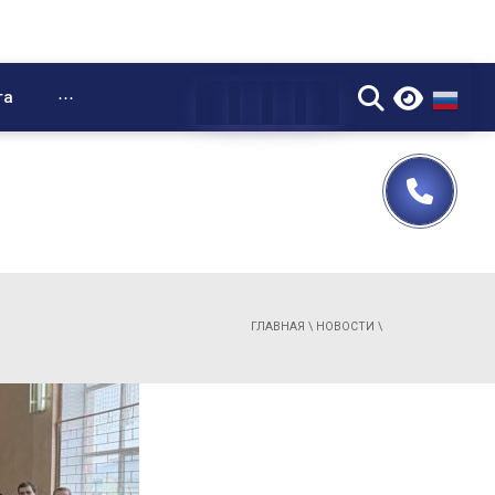
▼
та
⋯
ГЛАВНАЯ
\
НОВОСТИ
\