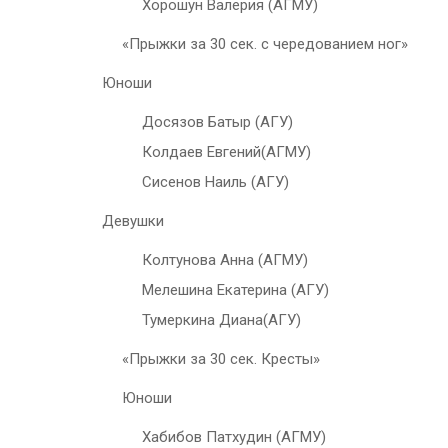
Хорошун Валерия (АГМУ)
«Прыжки за 30 сек. с чередованием ног»
Юноши
Досязов Батыр (АГУ)
Колдаев Евгений(АГМУ)
Сисенов Наиль (АГУ)
Девушки
Колтунова Анна (АГМУ)
Мелешина Екатерина (АГУ)
Тумеркина Диана(АГУ)
«Прыжки за 30 сек. Кресты»
Юноши
Хабибов Патхудин (АГМУ)