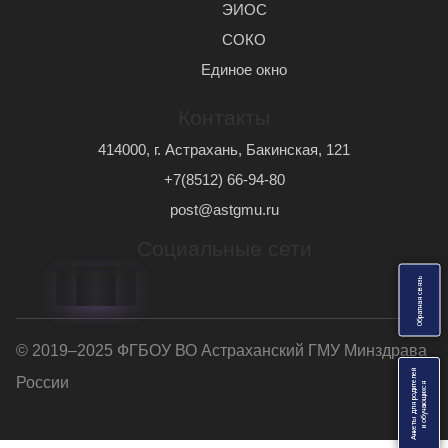
ЭИОС
СОКО
Единое окно
Контакты
414000, г. Астрахань, Бакинская, 121
+7(8512) 66-94-80
post@astgmu.ru
Социальные сети
ь
О
б
р
а
т
н
а
я
с
в
я
з
© 2019–2025 ФГБОУ ВО Астраханский ГМУ Минздрава
Анкеты для родителей
России
я
и
о
б
у
ч
а
ю
щ
и
х
с