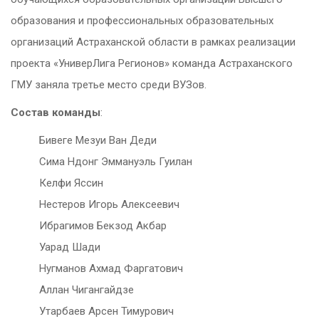
образования и профессиональных образовательных
организаций Астраханской области в рамках реализации
проекта «УниверЛига Регионов» команда Астраханского
ГМУ заняла третье место среди ВУЗов.
Состав команды
:
Бивеге Мезуи Ван Деди
Сима Ндонг Эммануэль Гуилан
Келфи Яссин
Нестеров Игорь Алексеевич
Ибрагимов Бекзод Акбар
Уарад Шади
Нугманов Ахмад Фаргатович
Аллан Чигангайдзе
Утарбаев Арсен Тимурович