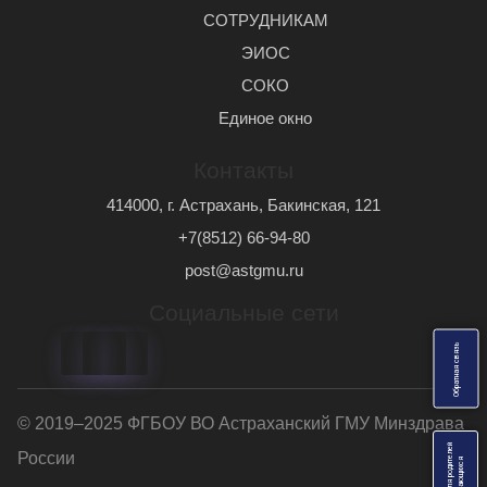
СОТРУДНИКАМ
ЭИОС
СОКО
Единое окно
Контакты
414000, г. Астрахань, Бакинская, 121
+7(8512) 66-94-80
post@astgmu.ru
Социальные сети
ь
О
б
р
а
т
н
а
я
с
в
я
з
© 2019–2025 ФГБОУ ВО Астраханский ГМУ Минздрава
Анкеты для родителей
России
я