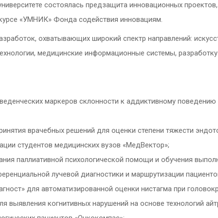
университете состоялась предзащита инновационных проектов
нкурсе «УМНИК» Фонда содействия инновациям.
зработок, охватывающих широкий спектр направлений: искусс
технологии, медицинские информационные системы, разработку
веденческих маркеров склонности к аддиктивному поведению 
ринятия врачебных решений для оценки степени тяжести эндот
ации студентов медицинских вузов «МедВектор»;
ания паллиативной психологической помощи и обучения выпол
еренциальной лучевой диагностики и маршрутизации пациенто
гност» для автоматизированной оценки нистагма при головокр
я выявления когнитивных нарушений на основе технологий айт