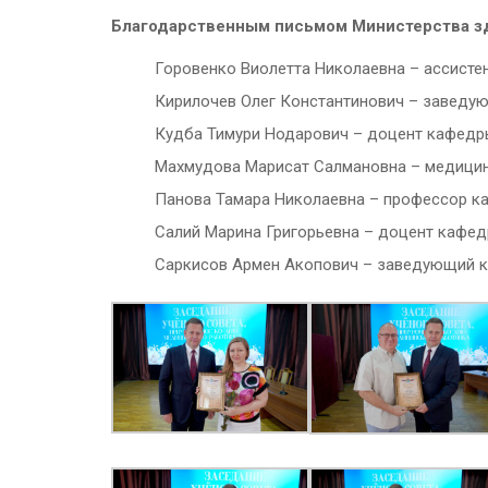
Благодарственным письмом Министерства зд
Горовенко Виолетта Николаевна – ассисте
Кирилочев Олег Константинович – заведую
Кудба Тимури Нодарович – доцент кафедры
Махмудова Марисат Салмановна – медицинс
Панова Тамара Николаевна – профессор ка
Салий Марина Григорьевна – доцент кафедр
Саркисов Армен Акопович – заведующий к