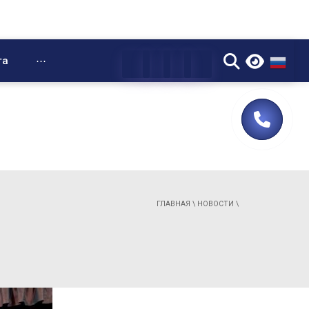
▼
та
⋯
ГЛАВНАЯ
\
НОВОСТИ
\