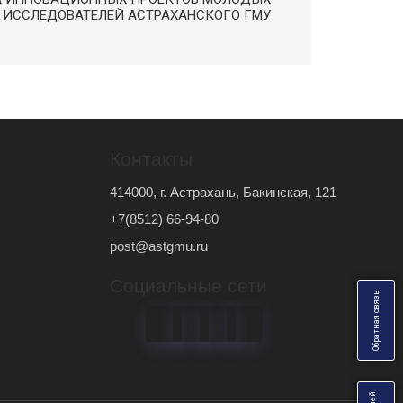
ИССЛЕДОВАТЕЛЕЙ АСТРАХАНСКОГО ГМУ
Контакты
414000, г. Астрахань, Бакинская, 121
+7(8512) 66-94-80
post@astgmu.ru
Социальные сети
ь
О
б
р
а
т
н
а
я
с
в
я
з