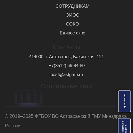
СОТРУДНИКАМ
ЭИОС
СОКО
Единое окно
Контакты
414000, г. Астрахань, Бакинская, 121
+7(8512) 66-94-80
post@astgmu.ru
Социальные сети
ь
О
б
р
а
т
н
а
я
с
в
я
з
© 2019–2025 ФГБОУ ВО Астраханский ГМУ Минздрава
Анкеты для родителей
России
я