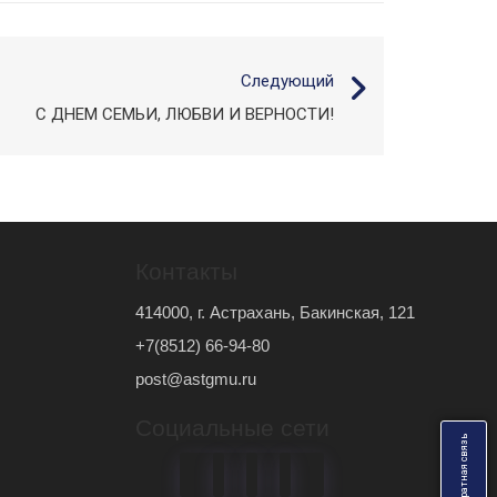
Следующий
С ДНЕМ СЕМЬИ, ЛЮБВИ И ВЕРНОСТИ!
Контакты
414000, г. Астрахань, Бакинская, 121
+7(8512) 66-94-80
post@astgmu.ru
Социальные сети
ь
О
б
р
а
т
н
а
я
с
в
я
з