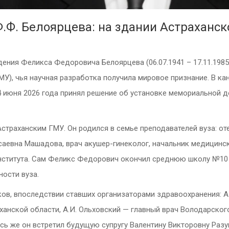
Ф.Ф. Белоярцева: на здании Астраханск
ждения Феликса Федоровича Белоярцева (06.07.1941 – 17.11.198
МУ), чья научная разработка получила мировое признание. В ка
 июня 2026 года принял решение об установке мемориальной до
страханским ГМУ. Он родился в семье преподавателей вуза: о
аевна Машадова, врач акушер-гинеколог, начальник медицинск
нститута. Сам Феликс Федорович окончил среднюю школу №10 г
ости вуза.
ков, впоследствии ставших организаторами здравоохранения: А
анской области, А.И. Ольховский — главный врач Володарского
ь же он встретил будущую супругу Валентину Викторовну Разу