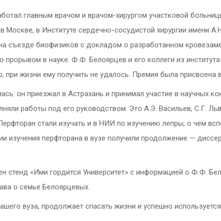
аботал главным врачом и врачом-хирургом участковой больниц
 Москве, в Институте сердечно-сосудистой хирургии имени А.Н.
 на съезде биофизиков с докладом о разработанном кровезаме
 прорывом в науке. Ф.Ф. Белоярцев и его коллеги из институт
 при жизни ему получить не удалось. Премия была присвоена в 
ась: он приезжал в Астрахань и принимал участие в научных к
яли работы под его руководством. Это А.Э. Васильев, С.Г. Льв
Перфторан стали изучать и в НИИ по изучению лепры, о чем вс
ции изучения перфторана в вузе получили продолжение — дисс
н стенд «Ими гордится Университет» с информацией о Ф.Ф. Бе
лава о семье Белоярцевых.
ашего вуза, продолжает спасать жизни и успешно используется