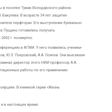
ы в поселке Тумак Володарского района.
 Бакулева. В возрасте 34 лет защитил
нителе перфторан. Его выступление буквально
а в Пущино готовились получать
2002 г. посмертно.
онференциях в АГМИ. У него появились ученики-
ов, Ю.Э. Покровский, А.А. Осипов. Они выезжали
поминал директор этого НИИ профессор А.А.
ертационные работы по его применению
лоярцеве. В книжной серии «Жизнь
 и в настоящее время.