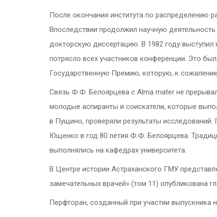
После окончания института по распределению р
Впоследствии продолжил научную деятельность в
докторскую диссертацию. В 1982 году выступил
потрясло всех участников конференции. Это было
Государственную Премию, которую, к сожалению,
Связь Ф.Ф. Белоярцева с Alma mater не прерывал
молодые аспиранты и соискатели, которые выполн
в Пущино, проверяли результаты исследований. 
Ющенко в год 80 летия Ф.Ф. Белоярцева. Тради
выполнялись на кафедрах университета.
В Центре истории Астраханского ГМУ представле
замечательных врачей» (том 11) опубликована г
Перфторан, созданный при участии выпускника н