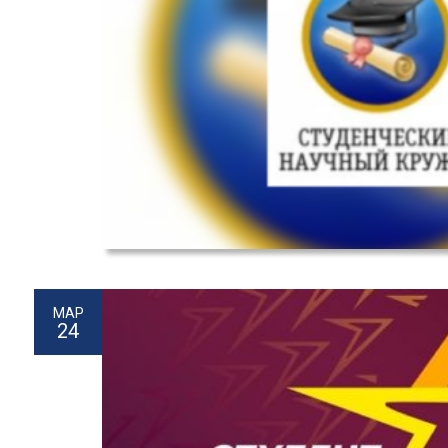
МАР
24