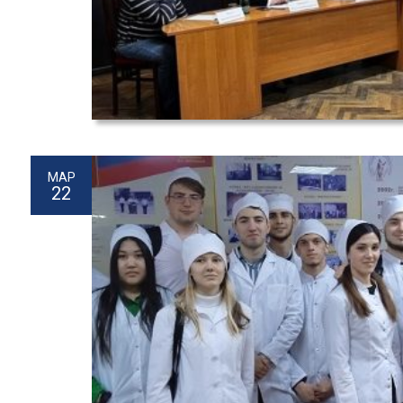
МАР
22