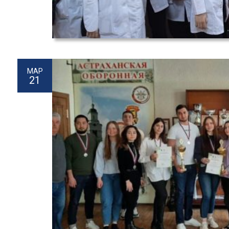
МАР
21