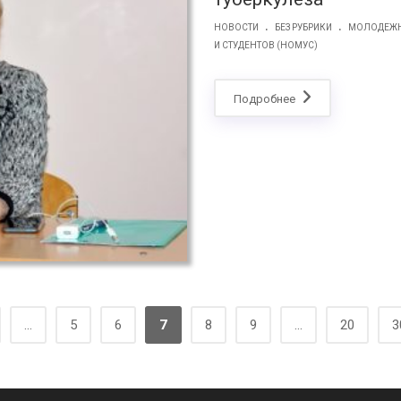
.
.
НОВОСТИ
БЕЗ РУБРИКИ
МОЛОДЕЖН
И СТУДЕНТОВ (НОМУС)
Подробнее
...
5
6
7
8
9
...
20
3