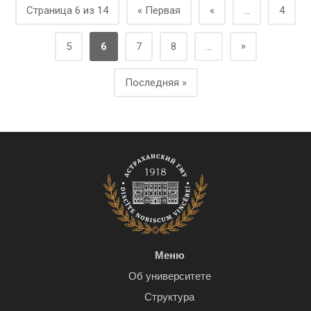
Страница 6 из 14
« Первая
«
...
4
»
5
6
7
8
...
Последняя »
Меню
Об университете
Структура