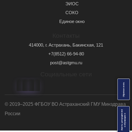
ЭИОС
СОКО
Единое окно
Контакты
414000, г. Астрахань, Бакинская, 121
+7(8512) 66-94-80
post@astgmu.ru
Социальные сети
ь
О
б
р
а
т
н
а
я
с
в
я
з
© 2019–2025 ФГБОУ ВО Астраханский ГМУ Минздрава
Анкеты для родителей
России
я
и
о
б
у
ч
а
ю
щ
и
х
с