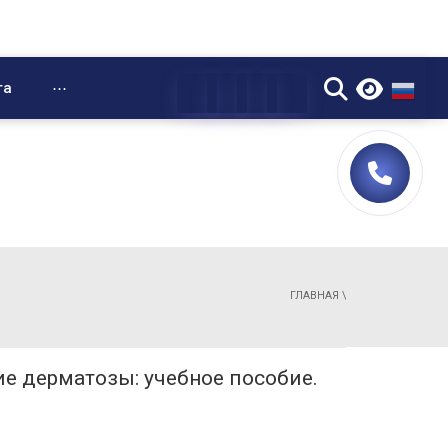
▼
та
⋯
ГЛАВНАЯ
\
е дерматозы: учебное пособие.