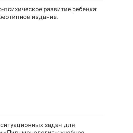
-психическое развитие ребенка:
реотипное издание.
 ситуационных задач для
у «Пульмонология»: учебное