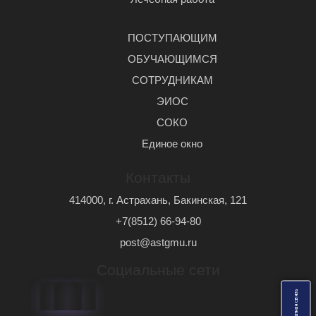
ПОСТУПАЮЩИМ
ОБУЧАЮЩИМСЯ
СОТРУДНИКАМ
ЭИОС
СОКО
Единое окно
Контакты
414000, г. Астрахань, Бакинская, 121
+7(8512) 66-94-80
post@astgmu.ru
Социальные сети
ь
О
б
р
а
т
н
а
я
с
в
я
з