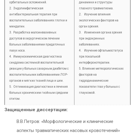
орбитальных осложнений.
динамики и структуры
2. Эндолимфатическая
глазного травматизма.
антибактериальная терапия при
2. Изучение влияния
воспалительных заболеваниях глотки и
экологических факторов на
миндалин.
орган зрения.
3. Разработка малоинвазивных
3. Изменения органа зрения
доступов в хирургическом лечении
при эндокринных
больных заболеваниями придаточных
заболеваниях.
пазух носа.
4. Изучение офтальмостатуса
4. Иммунохимическая диагностика
при локальной
синдрома системной воспалительной
интерферонотерапии.
реакции у больных сахарным диабетом с
5. Влияние метеорологических
воспалительными заболеваниями ЛОР-
факторов на
органов и мягких тканей лица и шеи.
гидродинамические
5. Оптимизация диагностики и лечения
показатели глаз у больных с
больных хроническим гнойным средним
глаукомой.
отитом.
Защищенные диссертации:
В.В.Петров: «Морфологические и клинические
аспекты травматических насовых кровотечений»