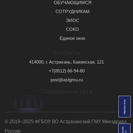
ОБУЧАЮЩИМСЯ
СОТРУДНИКАМ
ЭИОС
СОКО
Единое окно
Контакты
414000, г. Астрахань, Бакинская, 121
+7(8512) 66-94-80
post@astgmu.ru
Социальные сети
ь
О
б
р
а
т
н
а
я
с
в
я
з
© 2019–2025 ФГБОУ ВО Астраханский ГМУ Минздрава
России