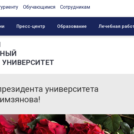
туриенту
Обучающимся
Сотрудникам
ии
Пресс-центр
Образование
Лечебная рабо
Й
ННЫЙ
 УНИВЕРСИТЕТ
резидента университета
имзянова!