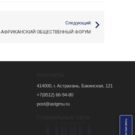
Следующий
О-АФРИКАНСКИЙ ОБЩЕСТВЕННЫЙ ФОРУМ
Контакты
414000, г. Астрахань, Бакинская, 121
+7(8512) 66-94-80
post@astgmu.ru
Социальные сети
ь
О
б
р
а
т
н
а
я
с
в
я
з