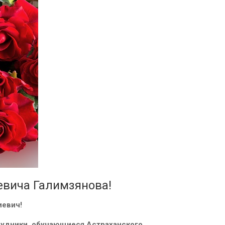
евича Галимзянова!
иевич!
рудники, обучающиеся Астраханского