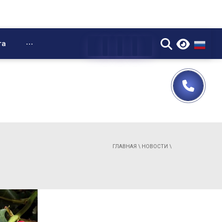
▼
та
⋯
ГЛАВНАЯ
\
НОВОСТИ
\