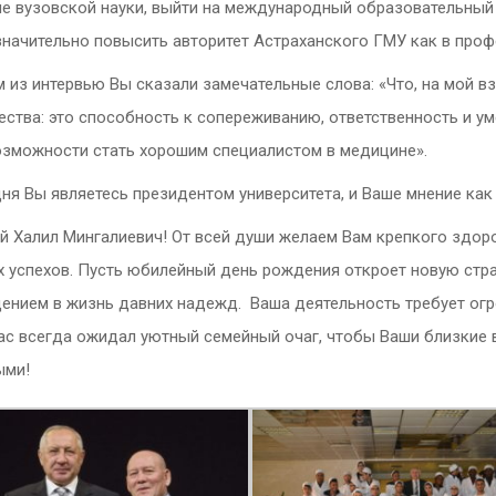
ие вузовской науки, выйти на международный образовательный
значительно повысить авторитет Астраханского ГМУ как в проф
 из интервью Вы сказали замечательные слова: «Что, на мой в
ества: это способность к сопереживанию, ответственность и уме
озможности стать хорошим специалистом в медицине».
ня Вы являетесь президентом университета, и Ваше мнение как
й Халил Мингалиевич! От всей души желаем Вам крепкого здоро
х успехов. Пусть юбилейный день рождения откроет новую стра
ением в жизнь давних надежд. Ваша деятельность требует огр
ас всегда ожидал уютный семейный очаг, чтобы Ваши близкие 
ыми!