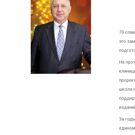
70 слав
это зам
подгот
На прот
клиниц
прорект
школа 
поддерж
издани
За год
едином