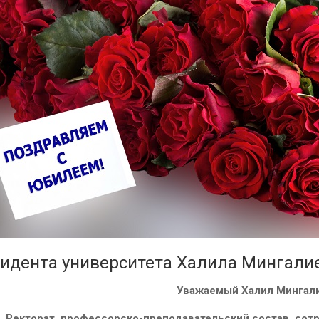
идента университета Халила Мингали
Уважаемый Халил Мингал
Ректорат, профессорско-преподавательский состав, сот