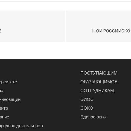
В
II-ОЙ РОССИЙСК
ПОСТУПАЮЩИМ
ерситете
ОБУЧАЮЩИМСЯ
ра
СОТРУДНИКАМ
 инновации
ЭИОС
ентр
СОКО
ание
Единое окно
родная деятельность