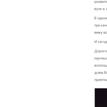
развит
вузе и 
В одном
три кач
вижу в
И сегод
Дорого
научны
воплощ
дома В
приятн