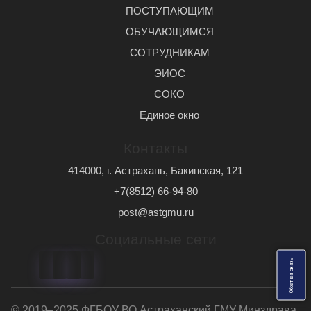
ПОСТУПАЮЩИМ
ОБУЧАЮЩИМСЯ
СОТРУДНИКАМ
ЭИОС
СОКО
Единое окно
Контакты
414000, г. Астрахань, Бакинская, 121
+7(8512) 66-94-80
post@astgmu.ru
Социальные сети
ь
О
б
р
а
т
н
а
я
с
в
я
з
© 2019–2025 ФГБОУ ВО Астраханский ГМУ Минздрава