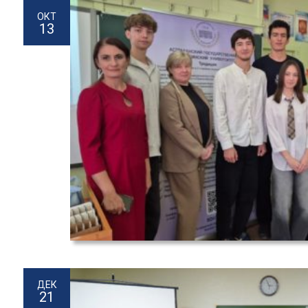
ОКТ
13
ДЕК
21