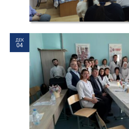
ДЕК
04