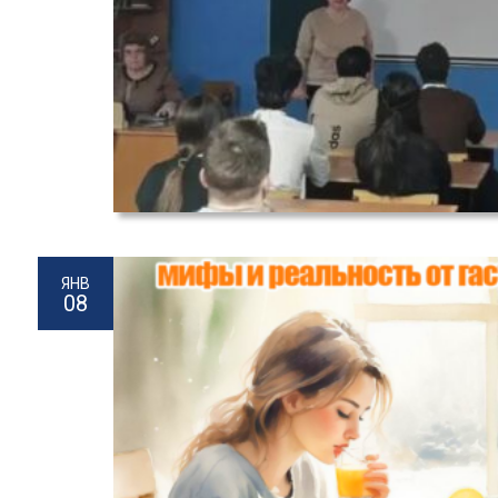
ЯНВ
08