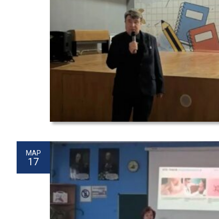
МАР
17