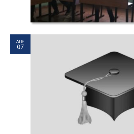
АПР
07