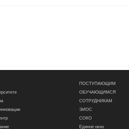
ПОСТУПАЮЩИМ
ерситете
ОБУЧАЮЩИМСЯ
ра
СОТРУДНИКАМ
 инновации
ЭИОС
ентр
СОКО
ание
Единое окно