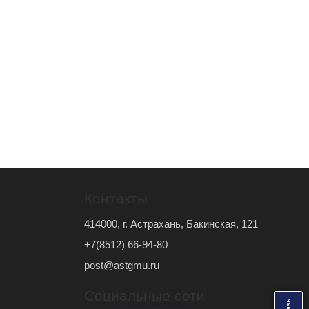
Контакты
414000, г. Астрахань, Бакинская, 121
+7(8512) 66-94-80
post@astgmu.ru
Социальные сети
ь