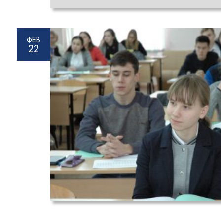
ФЕВ
22