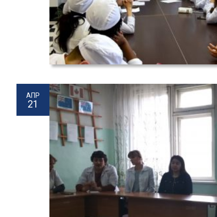
АПР
21