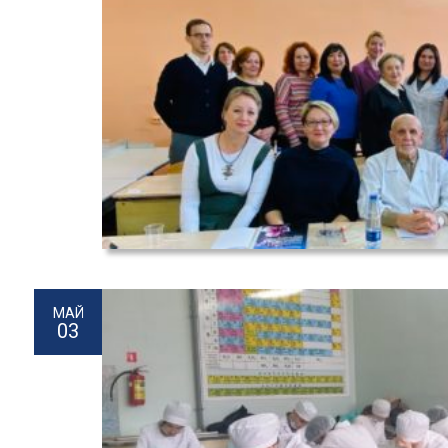
МАЙ
03