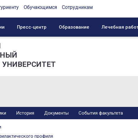
туриенту
Обучающимся
Сотрудникам
ии
Пресс-центр
Образование
Лечебная рабо
Й
ННЫЙ
 УНИВЕРСИТЕТ
ики
История
Документы
События факультета
и
филактического профиля