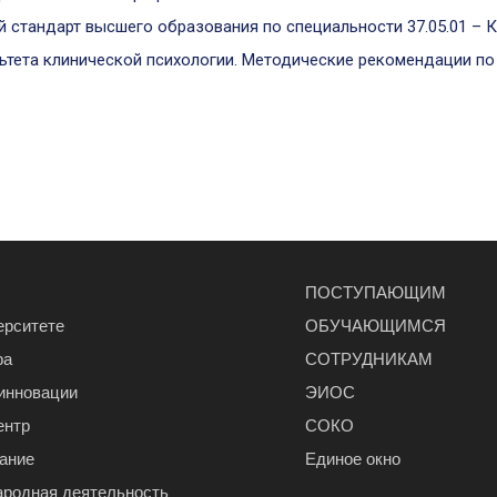
стандарт высшего образования по специальности 37.05.01 – К
ьтета клинической психологии. Методические рекомендации по
ПОСТУПАЮЩИМ
ерситете
ОБУЧАЮЩИМСЯ
ра
СОТРУДНИКАМ
 инновации
ЭИОС
ентр
СОКО
ание
Единое окно
родная деятельность