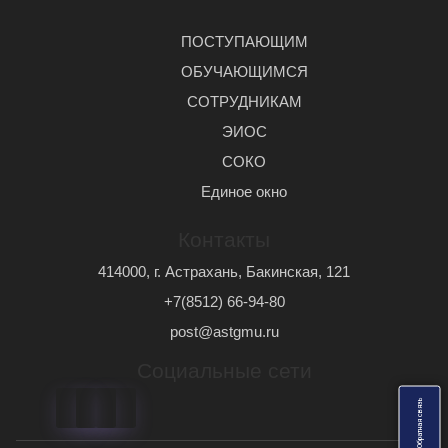
ПОСТУПАЮЩИМ
ОБУЧАЮЩИМСЯ
СОТРУДНИКАМ
ЭИОС
СОКО
Единое окно
Контакты
414000, г. Астрахань, Бакинская, 121
+7(8512) 66-94-80
post@astgmu.ru
Социальные сети
ь
О
б
р
а
т
н
а
я
с
в
я
з