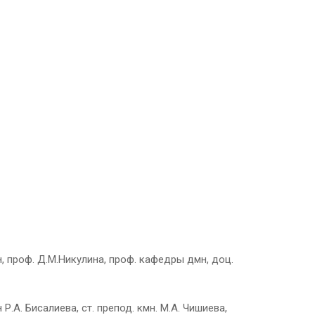
, проф. Д.М.Никулина, проф. кафедры дмн, доц.
.А. Бисалиева, ст. препод. кмн. М.А. Чишиева,