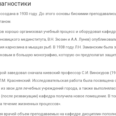
иагностики
создана в 1930 году. До этого основы биохимии преподавалис
ганом.
ов хорошо организовал учебный процесс и оборудовал кафедр
рновицкого мединститута, В.Н. Зюзин и А.А. Лунев) опубликова
ия карнозина в мышцах рыб. В 1938 году Л.Н. Заманским была 
тковым в большую монографию, которую он предполагал защит
рой заведовал сначала киевский профессор С.И. Винокуров (1941-
М. Краснянский. Исследовательская работа была посвящена о
 из хвои для лечебных учреждений города, а также выполняла
. (после реэвакуации) кафедра получила новое помещение. В т
а течение жизненных процессов».
ния врачей объем преподаваемых на кафедре дисциплин пополня