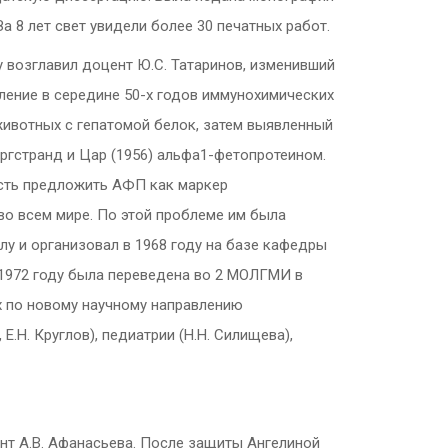
а 8 лет свет увидели более 30 печатных работ.
 возглавил доцент Ю.С. Татаринов, изменивший
ление в середине 50-х годов иммунохимических
животных с гепатомой белок, затем выявленный
ргстранд и Цар (1956) альфа1-фетопротеином.
ость предложить АФП как маркер
 во всем мире. По этой проблеме им была
у и организовал в 1968 году на базе кафедры
1972 году была переведена во 2 МОЛГМИ в
ях по новому научному направлению
Е.Н. Круглов), педиатрии (Н.Н. Силищева),
нт А.В. Афанасьева. После защиты Ангелиной