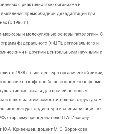
ованных с реактивностью организма и
я выявления преморбидной дезадаптации при
х (с 1986 г.).
и-маркеры и молекулярные основы патологии». С
рограмм федерального (ФЦП), регионального и
емическими и другими центральными научными и
ин: в 1988 г. выведен курс органической химии,
преподавание на кафедре было подведено к форме
акультативные циклы для врачей по новым
я и вслед за этим самостоятельная структура –
ны интернатура, ординатура и специализация по
Ф, старшему преподавателю П.А. Иванову.
т Ю.А. Кривенцев, доцент М.Ю. Воронкова.