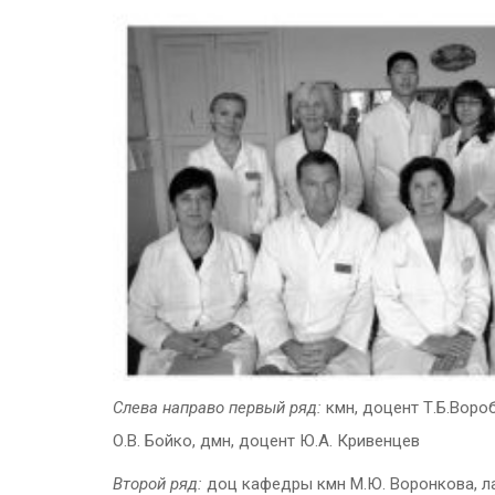
Слева направо первый ряд:
кмн, доцент Т.Б.Вороб
О.В. Бойко, дмн, доцент Ю.А. Кривенцев
Второй ряд:
доц кафедры кмн М.Ю. Воронкова, лаб