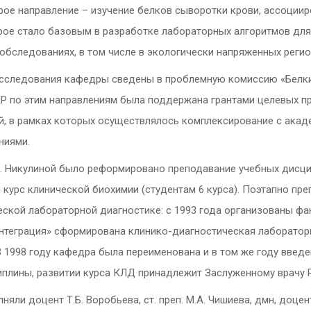
ое направление – изучение белков сыворотки крови, ассоциир
рое стало базовым в разработке лабораторных алгоритмов дл
бследованиях, в том числе в экологически напряженных региона
 исследования кафедры сведены в проблемную комиссию «Белк
КР по этим направлениям была поддержана грантами целевых п
й, в рамках которых осуществлялось комплексирование с акад
ниями.
. Никулиной было реформировано преподавание учебных дисципл
ен курс клинической биохимии (студентам 6 курса). Поэтапно 
еской лабораторной диагностике: с 1993 года организованы ф
Интеграция» сформирована клинико-диагностическая лаборатори
 1998 году кафедра была переименована и в том же году введе
иплины, развитии курса КЛД принадлежит Заслуженному врачу Р
яли доцент Т.Б. Воробьева, ст. преп. М.А. Чишиева, дмн, доцен