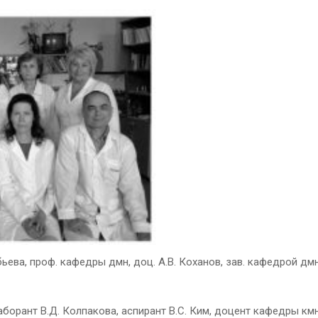
ьева, проф. кафедры дмн, доц. А.В. Коханов, зав. кафедрой дмн
орант В.Д. Колпакова, аспирант В.С. Ким, доцент кафедры кмн Р