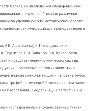
ласти белков, не являющихся специфическими
циированных с опухолевой тканью различных
фанасьева уделяла учебно-методической работе:
етодических рекомендаций для преподавателей и
в, А.В. Афанасьева) и 15 кандидатских
. Терентьев, В.И. Балашов, С.К. Кривоносов,
в), так и представителями клинических кафедр.
родукции в организме взрослых животных и
секреции в кровь млекопитающих и человека белка
ольных трофобластической болезнью, в том числе
а на изобретения, 3 медали ВДНХ за тест на ТБГ
скими исследованиями злокачественных тканей