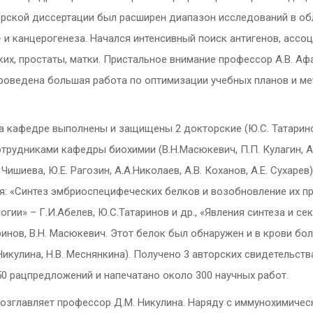
рской диссертации был расширен диапазон исследований в об
 и канцерогенеза. Начался интенсивный поиск антигенов, ассо
гких, простаты, матки. Пристальное внимание профессор А.В. А
роведена большая работа по оптимизации учебных планов и м
 на кафедре выполнены и защищены 2 докторские (Ю.С. Татарино
трудниками кафедры биохимии (В.Н.Масюкевич, П.П. Кулагин, А.А
 Чишиева, Ю.Е. Рагозин, А.А.Николаев, А.В. Коханов, А.Е. Сухаре
я: «Синтез эмбриоспецифеческих белков и возобновление их п
огии» – Г.И.Абелев, Ю.С.Татаринов и др., «Явления синтеза и 
ринов, В.Н. Масюкевич. Этот белок был обнаружен и в крови б
Никулина, Н.В. Меснянкина). Получено 3 авторских свидетельств
0 рацпредложений и напечатано около 300 научных работ.
 возглавляет профессор Д.М. Никулина. Наряду с иммунохимиче