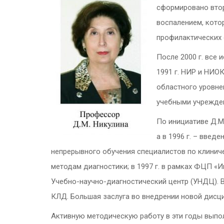
сформировано втор
воспалением, кото
профилактических о
После 2000 г. все
1991 г. НИР и НИО
областного уровне
учебными учрежде
По инициативе Д.М
а в 1996 г. – введ
непрерывного обучения специалистов по клинич
методам диагностики; в 1997 г. в рамках ФЦП «
Учебно-научно-диагностический центр (УНДЦ). В
КЛД. Большая заслуга во внедрении новой дисц
Активную методическую работу в эти годы выполн