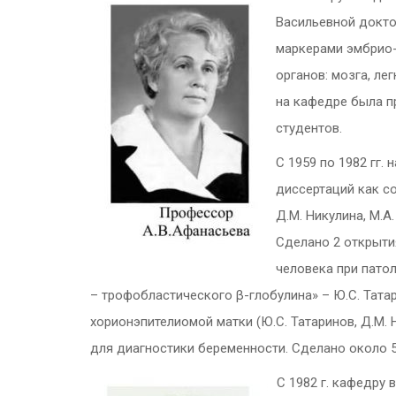
Васильевной докто
маркерами эмбрио-
органов: мозга, ле
на кафедре была п
студентов.
С 1959 по 1982 гг.
диссертаций как со
Д.М. Никулина, М.А.
Сделано 2 открыти
человека при патол
– трофобластического β-глобулина» – Ю.С. Тата
хорионэпителиомой матки (Ю.С. Татаринов, Д.М. 
для диагностики беременности. Сделано около 5
С 1982 г. кафедру