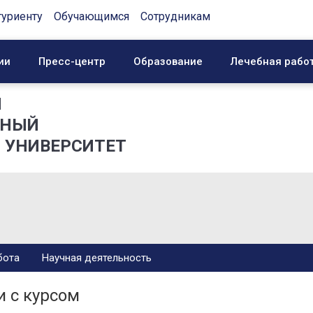
туриенту
Обучающимся
Сотрудникам
ии
Пресс-центр
Образование
Лечебная рабо
Й
ННЫЙ
 УНИВЕРСИТЕТ
бота
Научная деятельность
 с курсом