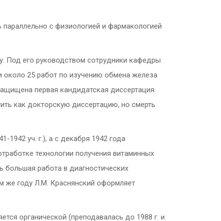
ь параллельно с физиологией и фармакологией
у. Под его руководством сотрудники кафедры
ли около 25 работ по изучению обмена железа
защищена первая кандидатская диссертация.
ить как докторскую диссертацию, но смерть
1942 уч. г.), а с декабря 1942 года
тработке технологии получения витаминных
сь большая работа в диагностических
ом же году Л.М. Краснянский оформляет
ется органической (преподавалась до 1988 г. и