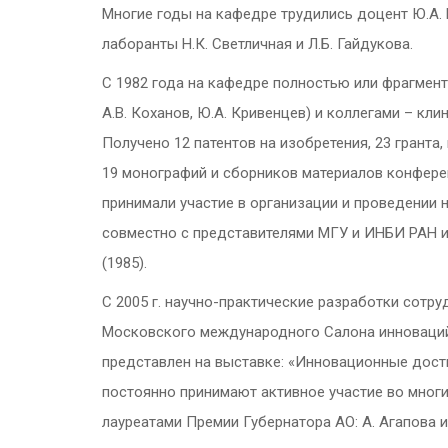
Многие годы на кафедре трудились доцент Ю.А. 
лаборанты Н.К. Светличная и Л.Б. Гайдукова.
С 1982 года на кафедре полностью или фрагмен
А.В. Коханов, Ю.А. Кривенцев) и коллегами – клин
Получено 12 патентов на изобретения, 23 грант
19 монографий и сборников материалов конфере
принимали участие в организации и проведении
совместно с представителями МГУ и ИНБИ РАН и
(1985).
С 2005 г. научно-практические разработки сотр
Московского международного Салона инноваций.
представлен на выставке: «Инновационные дости
постоянно принимают активное участие во многи
лауреатами Премии Губернатора АО: А. Агапова и 