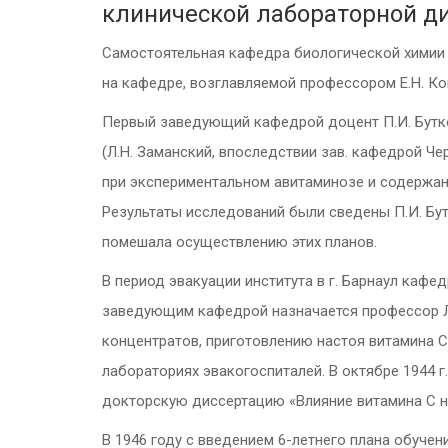
клинической лабораторной д
Самостоятельная кафедра биологической химии 
на кафедре, возглавляемой профессором Е.Н. Ко
Первый заведующий кафедрой доцент П.И. Бутк
(Л.Н. Заманский, впоследствии зав. кафедрой Че
при экспериментальном авитаминозе и содержан
Результаты исследований были сведены П.И. Бу
помешала осуществлению этих планов.
В период эвакуации института в г. Барнаул кафед
заведующим кафедрой назначается профессор Л.
концентратов, приготовлению настоя витамина С
лабораториях эвакогоспиталей. В октябре 1944 г
докторскую диссертацию «Влияние витамина С н
В 1946 году с введением 6-летнего плана обуче