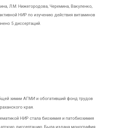
кина, Л.М. Нижегородова, Черемина, Вакуленко,
к активной НИР по изучению действия витаминов
лнено 5 диссертаций.
 общей химии АГМИ и обогативший фонд трудов
раханского края.
 тематикой НИР стала биохимия и патобиохимия
идатскую диссертацию. Была издана монография