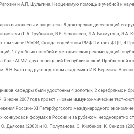
Рагозин и А.П. Шульгина. Неоценимую помощь в учебной и науч
тарно выполнены и защищены 8 докторских диссертаций сотрудн
ицистами (Г.А. Трубников, В.В. Белопасов, Л.А. Бахмутова, Э.А.
а, в том числе РФФИ, Фонда содействия РМФП и трех ФЦП, 4 Пр
нций, 17 учебных пособий и методических рекомендаций, опуб
 на базе АГМИ двух совещаний Республиканской Проблемной ком
м. А.Н. Баха под руководством академика И.В. Березина Всес
удников кафедры были удостоены 4 золотых, 2 серебряных и бр
 В июне 2007 года проект «Новые иммунохимические тест-сис
жения России» XI Петербургского международного экономическ
х конкурсах и форумах в России и за рубежом, неоднократно 
О. Дьякова (2003) и Ю. Полупанова, Э. Кчибеков, К. Сеидов (200