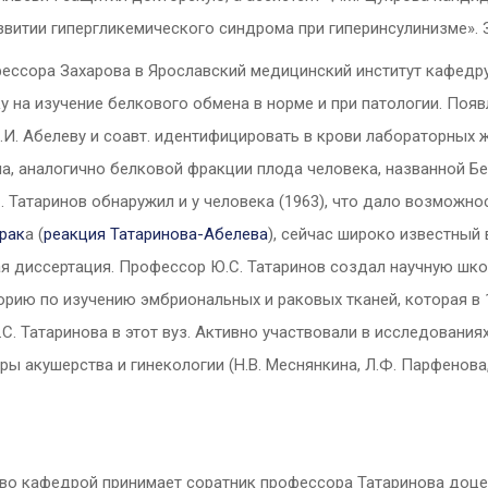
звитии гипергликемического синдрома при гиперинсулинизме». З
ессора Захарова в Ярославский медицинский институт кафедру
 на изучение белкового обмена в норме и при патологии. Появ
.И. Абелеву и соавт. идентифицировать в крови лабораторных 
а, аналогично белковой фракции плода человека, названной Бе
. Татаринов обнаружил и у человека (1963), что дало возможн
рак
а (
реакция Татаринова-Абелева
), сейчас широко известный
 диссертация. Профессор Ю.С. Татаринов создал научную школ
рию по изучению эмбриональных и раковых тканей, которая в 
С. Татаринова в этот вуз. Активно участвовали в исследовани
ы акушерства и гинекологии (Н.В. Меснянкина, Л.Ф. Парфенова, 
ство кафедрой принимает соратник профессора Татаринова доце