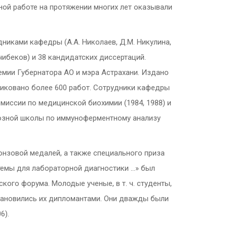
ной работе на протяжении многих лет оказывали
иками кафедры (А.А. Николаев, Д.М. Никулина,
 Кчибеков) и 38 кандидатских диссертаций.
емии Губернатора АО и мэра Астрахани. Издано
ликовано более 600 работ. Сотрудники кафедры
иссии по медицинской биохимии (1984, 1988) и
оюзной школы по иммуноферментному анализу
онзовой медалей, а также специального приза
темы для лабораторной диагностики …» был
ого форума. Молодые ученые, в т. ч. студенты,
становились их дипломантами. Они дважды были
6).