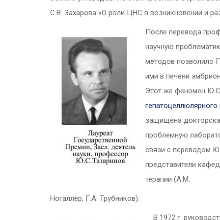
С.В. Захарова «О роли ЦНС в возникновении и ра
После перевода проф
научную проблематику
методов позволило Г
ими в печени эмбрион
Этот же феномен Ю.С
гепатоцеллюлярного 
защищена докторская
проблемную лаборато
связи с переводом Ю.
представители кафедр
терапии (А.М.
Ногаллер, Г.А. Трубников).
В 1972 г. руковод