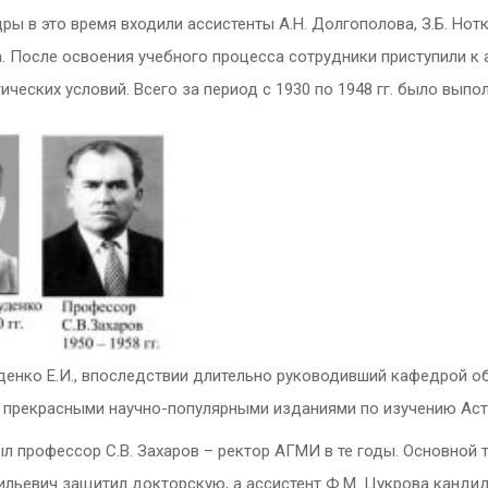
ры в это время входили ассистенты А.Н. Долгополова, З.Б. Нот
за. После освоения учебного процесса сотрудники приступили 
ческих условий. Всего за период с 1930 по 1948 гг. было выпо
Руденко Е.И., впоследствии длительно руководивший кафедрой
и прекрасными научно-популярными изданиями по изучению Аст
л профессор С.В. Захаров – ректор АГМИ в те годы. Основной
сильевич защитил докторскую, а ассистент Ф.М. Цукрова канд