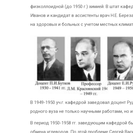
физколлоидной (до 1950 г.) химией. В штат кафед
Иванов и кандидат в ассистенты врач Н.Е. Бере
на здоровых и больных с учетом местных климати
В 1949-1950 уч.г. кафедрой заведовал доцент 
родного вуза не только научными работами, но 
В период 1950-1958 гг. заведующим кафедрой бы
обмена углеводов. По этой проблеме Сергей Ва