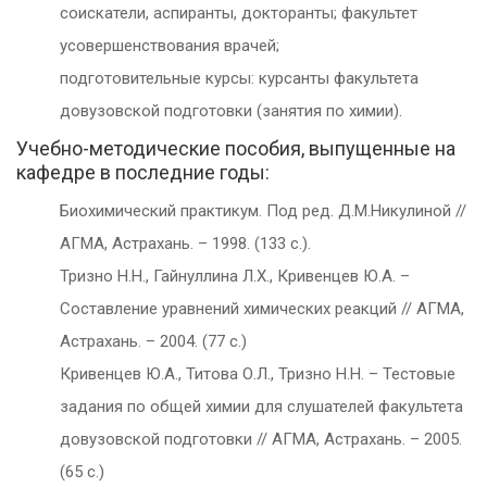
соискатели, аспиранты, докторанты; факультет
усовершенствования врачей;
подготовительные курсы: курсанты факультета
довузовской подготовки (занятия по химии).
Учебно-методические пособия, выпущенные на
кафедре в последние годы:
Биохимический практикум. Под ред. Д.М.Никулиной //
АГМА, Астрахань. – 1998. (133 с.).
Тризно Н.Н., Гайнуллина Л.Х., Кривенцев Ю.А. –
Составление уравнений химических реакций // АГМА,
Астрахань. – 2004. (77 с.)
Кривенцев Ю.А., Титова О.Л., Тризно Н.Н. – Тестовые
задания по общей химии для слушателей факультета
довузовской подготовки // АГМА, Астрахань. – 2005.
(65 с.)