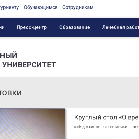
туриенту
Обучающимся
Сотрудникам
ии
Пресс-центр
Образование
Лечебная рабо
Й
ННЫЙ
 УНИВЕРСИТЕТ
товки
Круглый стол «О вр
.
КАФЕДРА БИОЛОГИИ И БОТАНИКИ
ЦЕН