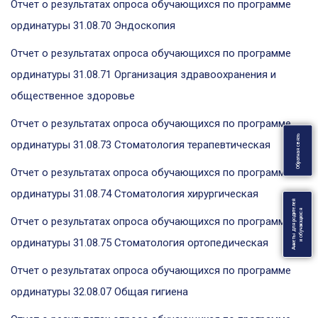
Отчет о результатах опроса обучающихся по программе
ординатуры 31.08.70 Эндоскопия
Отчет о результатах опроса обучающихся по программе
ординатуры 31.08.71 Организация здравоохранения и
общественное здоровье
Отчет о результатах опроса обучающихся по программе
ь
ординатуры 31.08.73 Стоматология терапевтическая
О
б
р
а
т
н
а
я
с
в
я
з
Отчет о результатах опроса обучающихся по программе
ординатуры 31.08.74 Стоматология хирургическая
Анкеты для родителей
я
Отчет о результатах опроса обучающихся по программе
ординатуры 31.08.75 Стоматология ортопедическая
и
о
б
у
ч
а
ю
щ
и
х
с
Отчет о результатах опроса обучающихся по программе
ординатуры 32.08.07 Общая гигиена